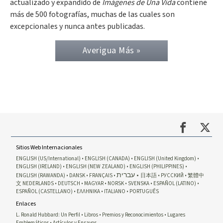
actualizado y expandido de
Imágenes de Una Vida
contiene
más de 500 fotografías, muchas de las cuales son
excepcionales y nunca antes publicadas.
Averigua Más »
Sitios Web Internacionales
ENGLISH (US/International)
ENGLISH (CANADA)
ENGLISH (United Kingdom)
ENGLISH (IRELAND)
ENGLISH (NEW ZEALAND)
ENGLISH (PHILIPPINES)
עברית
ENGLISH (RAWANDA)
DANSK
FRANÇAIS
日本語
РУССКИЙ
繁體中
文
NEDERLANDS
DEUTSCH
MAGYAR
NORSK
SVENSKA
ESPAÑOL (LATINO)
ESPAÑOL (CASTELLANO)
ΕΛΛΗΝΙΚA
ITALIANO
PORTUGUÊS
Enlaces
L. Ronald Hubbard: Un Perfil
Libros
Premios y Reconocimientos
Lugares
Emblemáticos
Artículos y Ensayos