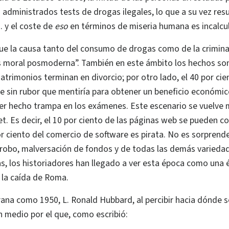
s administrados tests de drogas ilegales, lo que a su vez res
 y el coste de
eso
en términos de miseria humana es incalcul
e la causa tanto del consumo de drogas como de la crimina
sis moral posmoderna”. También en este ámbito los hechos so
atrimonios terminan en divorcio; por otro lado, el 40 por cie
 sin rubor que mentiría para obtener un beneficio económic
er hecho trampa en los exámenes. Este escenario se vuelve m
et.
Es decir, el 10 por ciento de las páginas web se pueden 
or ciento del comercio de software es pirata.
No es sorprende
e robo, malversación de fondos y de todas las demás varieda
, los historiadores han llegado a ver esta época como una é
 la caída de Roma.
na como 1950, L. Ronald Hubbard, al percibir hacia dónde s
 medio por el que, como escribió: