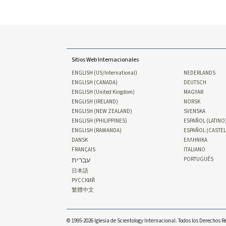
Sitios Web Internacionales
ENGLISH (US/International)
NEDERLANDS
ENGLISH (CANADA)
DEUTSCH
ENGLISH (United Kingdom)
MAGYAR
ENGLISH (IRELAND)
NORSK
ENGLISH (NEW ZEALAND)
SVENSKA
ENGLISH (PHILIPPINES)
ESPAÑOL (LATINO
ENGLISH (RAWANDA)
ESPAÑOL (CASTE
DANSK
ΕΛΛΗΝΙΚA
FRANÇAIS
ITALIANO
עברית
PORTUGUÊS
日本語
РУССКИЙ
繁體中文
© 1995-2026 Iglesia de Scientology Internacional. Todos los Derechos 