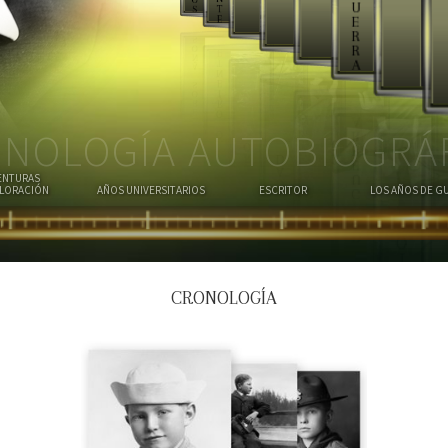
U
T
S
E
E
R
R
A
NOLOGÍA AUTOBIOGRÁ
ENTURAS
PLORACIÓN
AÑOS UNIVERSITARIOS
ESCRITOR
LOS AÑOS DE G
CRONOLOGÍA