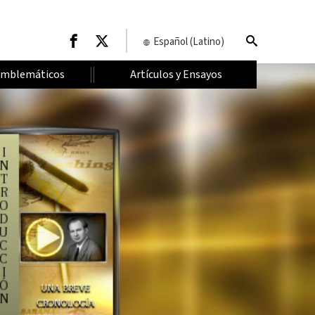
Español (Latino)
Emblemáticos
Artículos y Ensayos
I
N
T
R
O
D
U
C
C
I
Ó
UNA BREVE
N
CRONOLOGÍA