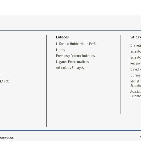
Enlaces
Sitios
L. Ronald Hubbard: Un Perfil
Dianét
Libros
Sciento
Premios y Reconocimientos
Scient
Lugares Emblemáticos
Religió
Artículos y Ensayos
David 
)
Cursos 
LLANO)
Ministr
Sciento
Asociac
Sciento
Reservados.