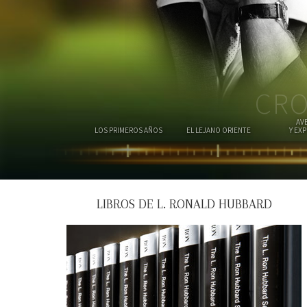
CRO
AV
LOS PRIMEROS AÑOS
EL LEJANO ORIENTE
Y EX
LIBROS DE L. RONALD HUBBARD