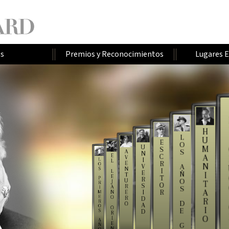
os
Premios y Reconocimientos
Lugares 
H
L
U
E
O
U
M
S
S
A
N
E
C
A
V
I
L
L
E
R
O
N
A
V
N
S
I
L
E
Ñ
I
T
E
T
P
R
O
U
J
T
R
O
S
R
A
S
I
A
R
I
E
N
M
E
O
R
D
R
R
D
O
A
O
O
I
E
S
D
R
O
I
A
E
G
Ñ
N
O