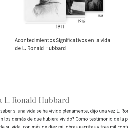
Acontecimientos Signiﬁcativos en la vida
de L. Ronald Hubbard
a L. Ronald Hubbard
saber si una vida se ha vivido plenamente, dijo una vez L. R
on los demás de que hubiera vivido? Como testimonio de la p
e su vida, con más de diez mil obras escritas y tres mil con