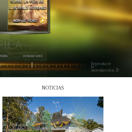
SOBRE LA VIDA DE
L. RONALD HUBBARD
MIRA EL VIDEO
FICA
UERRA
HUMANITARIO
Reproducir
la
Introducción
NOTICIAS