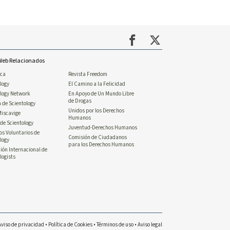
 Web Relacionados
ica
Revista Freedom
logy
El Camino a la Felicidad
ology Network
En Apoyo de Un Mundo Libre
de Drogas
n de Scientology
Unidos por los Derechos
Miscavige
Humanos
de Scientology
Juventud-Derechos Humanos
os Voluntarios de
Comisión de Ciudadanos
logy
para los Derechos Humanos
ión Internacional de
logists
Aviso de privacidad
•
Política de Cookies
•
Términos de uso
•
Aviso legal