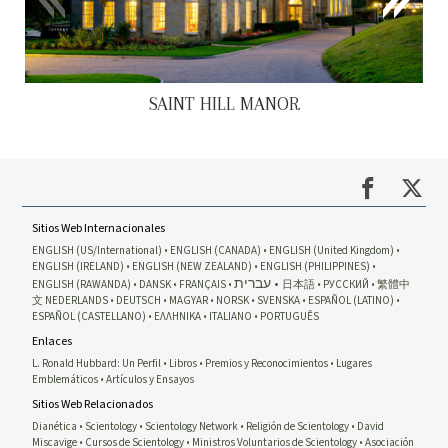
SAINT HILL MANOR
Sitios Web Internacionales
ENGLISH (US/International)
ENGLISH (CANADA)
ENGLISH (United Kingdom)
ENGLISH (IRELAND)
ENGLISH (NEW ZEALAND)
ENGLISH (PHILIPPINES)
עברית
ENGLISH (RAWANDA)
DANSK
FRANÇAIS
日本語
РУССКИЙ
繁體中
文
NEDERLANDS
DEUTSCH
MAGYAR
NORSK
SVENSKA
ESPAÑOL (LATINO)
ESPAÑOL (CASTELLANO)
ΕΛΛΗΝΙΚA
ITALIANO
PORTUGUÊS
Enlaces
L. Ronald Hubbard: Un Perfil
Libros
Premios y Reconocimientos
Lugares
Emblemáticos
Artículos y Ensayos
Sitios Web Relacionados
Dianética
Scientology
Scientology Network
Religión de Scientology
David
Miscavige
Cursos de Scientology
Ministros Voluntarios de Scientology
Asociación