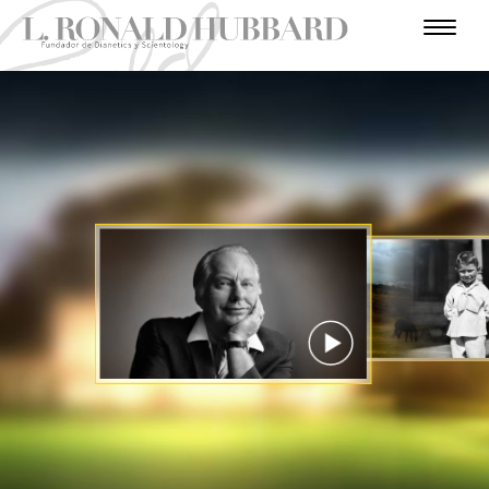
I
N
T
H
L
R
U
E
O
U
M
S
O
A
S
N
E
C
V
A
D
L
I
L
E
R
O
N
A
V
U
N
S
I
L
E
Ñ
I
T
E
C
T
P
R
U
O
J
T
R
O
S
R
C
A
S
I
A
R
I
E
N
M
I
E
O
R
D
R
R
D
O
A
Ó
O
O
I
E
D
S
R
N
O
I
A
G
E
Ñ
N
O
U
T
S
E
E
R
R
A
MIRA EL VIDEO