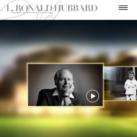
I
N
T
H
L
R
U
E
O
U
M
S
O
A
S
N
E
C
V
A
D
L
I
L
E
R
O
N
A
V
U
N
S
I
L
E
Ñ
I
T
E
C
T
P
R
U
O
J
T
R
O
S
R
C
A
S
I
A
R
I
E
N
M
I
E
O
R
D
R
R
D
O
A
Ó
O
O
I
E
D
S
R
N
O
I
A
G
E
Ñ
N
O
U
T
S
E
E
R
R
A
MIRA EL VIDEO