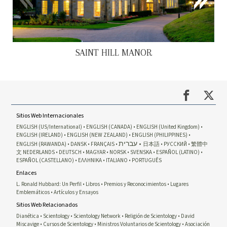
SAINT HILL MANOR
Sitios Web Internacionales
ENGLISH (US/International)
ENGLISH (CANADA)
ENGLISH (United Kingdom)
ENGLISH (IRELAND)
ENGLISH (NEW ZEALAND)
ENGLISH (PHILIPPINES)
עברית
ENGLISH (RAWANDA)
DANSK
FRANÇAIS
日本語
РУССКИЙ
繁體中
文
NEDERLANDS
DEUTSCH
MAGYAR
NORSK
SVENSKA
ESPAÑOL (LATINO)
ESPAÑOL (CASTELLANO)
ΕΛΛΗΝΙΚA
ITALIANO
PORTUGUÊS
Enlaces
L. Ronald Hubbard: Un Perfil
Libros
Premios y Reconocimientos
Lugares
Emblemáticos
Artículos y Ensayos
Sitios Web Relacionados
Dianética
Scientology
Scientology Network
Religión de Scientology
David
Miscavige
Cursos de Scientology
Ministros Voluntarios de Scientology
Asociación