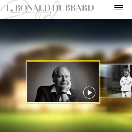
I
N
T
H
L
R
U
E
O
U
M
S
O
A
S
N
E
C
V
A
D
L
I
L
E
R
O
N
A
V
U
N
S
I
L
E
Ñ
I
T
E
C
T
P
R
U
O
J
T
R
O
S
R
C
A
S
I
A
R
I
E
N
M
I
E
O
R
D
R
R
D
O
A
Ó
O
O
I
E
D
S
R
N
O
I
A
G
E
Ñ
N
O
U
T
S
E
E
R
R
A
MIRA EL VIDEO