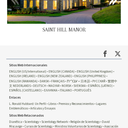
SAINT HILL MANOR
Sitios Web Internacionales
ENGLISH (US/International)
ENGLISH (CANADA)
ENGLISH (United Kingdom)
ENGLISH (IRELAND)
ENGLISH (NEW ZEALAND)
ENGLISH (PHILIPPINES)
עברית
ENGLISH (RAWANDA)
DANSK
FRANÇAIS
日本語
РУССКИЙ
繁體中
文
NEDERLANDS
DEUTSCH
MAGYAR
NORSK
SVENSKA
ESPAÑOL (LATINO)
ESPAÑOL (CASTELLANO)
ΕΛΛΗΝΙΚA
ITALIANO
PORTUGUÊS
Enlaces
L. Ronald Hubbard: Un Perfil
Libros
Premios y Reconocimientos
Lugares
Emblemáticos
Artículos y Ensayos
Sitios Web Relacionados
Dianética
Scientology
Scientology Network
Religión de Scientology
David
Miscavige
Cursos de Scientology
Ministros Voluntarios de Scientology
Asociación