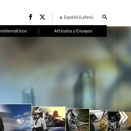
Español (Latino)
Emblemáticos
Artículos y Ensayos
I
N
T
R
O
D
U
C
C
I
Ó
N