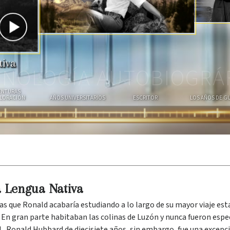
U
T
S
E
E
R
R
A
tiva
NOLOGÍA AUTOBIOGRÁ
ENTURAS
PLORACIÓN
AÑOS UNIVERSITARIOS
ESCRITOR
LOS AÑOS DE G
Lengua Nativa
ras que Ronald acabaría estudiando a lo largo de su mayor viaje esta
En gran parte habitaban las colinas de Luzón y nunca fueron espe
l L. Ronald Hubbard de diecisiete años, sin embargo, fue una excep