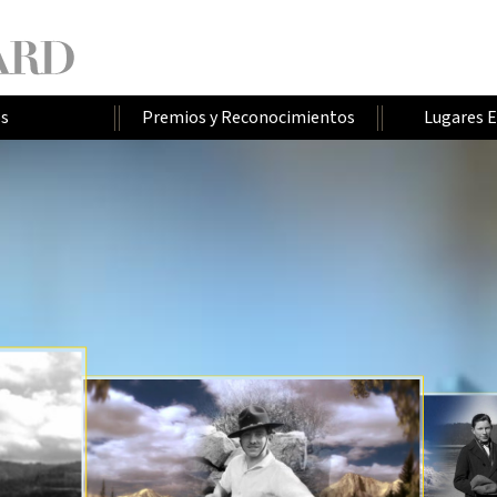
os
Premios y Reconocimientos
Lugares 
H
L
U
E
O
U
M
S
S
A
N
E
C
A
V
I
L
L
E
R
O
N
A
V
N
S
I
L
E
Ñ
I
T
E
T
P
R
O
U
J
T
R
O
S
R
A
S
I
A
R
I
E
N
M
E
O
R
D
R
R
D
O
A
O
O
I
E
S
D
R
O
I
A
E
G
Ñ
N
O