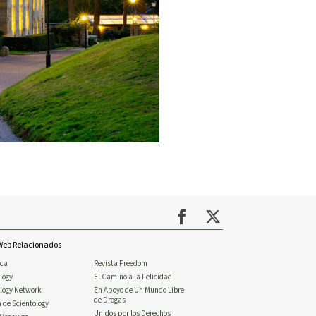
 Web Relacionados
ica
Revista Freedom
logy
El Camino a la Felicidad
ology Network
En Apoyo de Un Mundo Libre
de Drogas
n de Scientology
Unidos por los Derechos