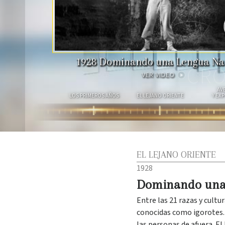
1928
Dominando una Lengua Na
CRO
VER VIDEO
AV
LOS PRIMEROS AÑOS
EL LEJANO ORIENTE
Y EX
EL LEJANO ORIENTE
1928
Dominando una 
Entre las 21 razas y cultu
conocidas como igorotes. 
las personas de afuera. E