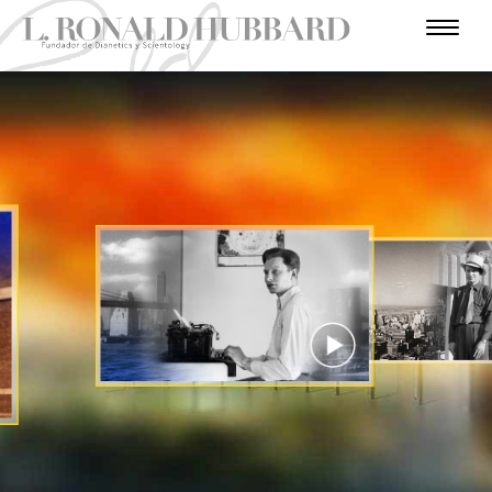
I
N
T
H
L
R
U
E
O
U
M
S
O
A
S
N
E
C
V
A
D
L
I
L
E
R
O
N
A
V
U
N
S
I
L
E
Ñ
I
T
E
C
T
P
R
U
O
J
T
R
O
S
R
C
A
S
I
A
R
I
E
N
M
I
E
O
R
D
R
R
D
O
A
Ó
O
O
I
E
D
S
R
N
O
I
A
G
E
Ñ
N
O
U
T
S
E
E
R
R
A
MIRA EL VIDEO