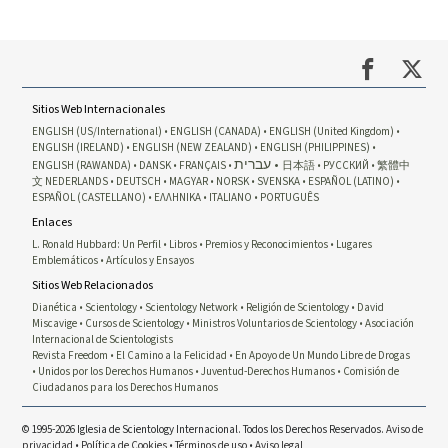
Sitios Web Internacionales
ENGLISH (US/International)
ENGLISH (CANADA)
ENGLISH (United Kingdom)
ENGLISH (IRELAND)
ENGLISH (NEW ZEALAND)
ENGLISH (PHILIPPINES)
עברית
ENGLISH (RAWANDA)
DANSK
FRANÇAIS
日本語
РУССКИЙ
繁體中
文
NEDERLANDS
DEUTSCH
MAGYAR
NORSK
SVENSKA
ESPAÑOL (LATINO)
ESPAÑOL (CASTELLANO)
ΕΛΛΗΝΙΚA
ITALIANO
PORTUGUÊS
Enlaces
L. Ronald Hubbard: Un Perfil
Libros
Premios y Reconocimientos
Lugares
Emblemáticos
Artículos y Ensayos
Sitios Web Relacionados
Dianética
Scientology
Scientology Network
Religión de Scientology
David
Miscavige
Cursos de Scientology
Ministros Voluntarios de Scientology
Asociación
Internacional de Scientologists
Revista Freedom
El Camino a la Felicidad
En Apoyo de Un Mundo Libre de Drogas
Unidos por los Derechos Humanos
Juventud-Derechos Humanos
Comisión de
Ciudadanos para los Derechos Humanos
© 1995-2026 Iglesia de Scientology Internacional. Todos los Derechos Reservados.
Aviso de
privacidad
•
Política de Cookies
•
Términos de uso
•
Aviso legal