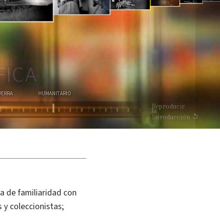
MIRA EL VIDEO
FICA
UERRA
HUMANITARIO
Reproducir
la
Introducción
a de familiaridad con
 y coleccionistas;