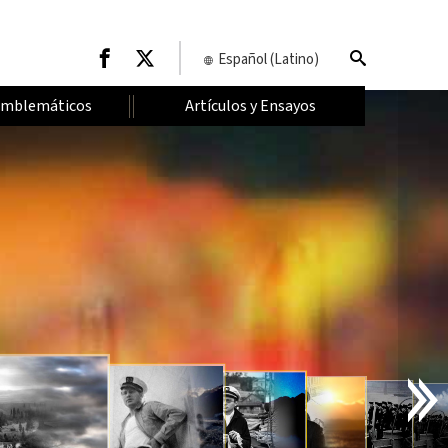
Español (Latino)
Emblemáticos
Artículos y Ensayos
I
N
T
R
O
D
U
C
C
I
Ó
N