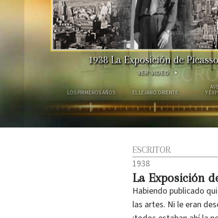
1938
La Exposición de Picass
CRO
VER VIDEO
AV
LOS PRIMEROS AÑOS
EL LEJANO ORIENTE
Y EX
ESCRITOR
1938
La Exposición d
Habiendo publicado quin
las artes. Ni le eran de