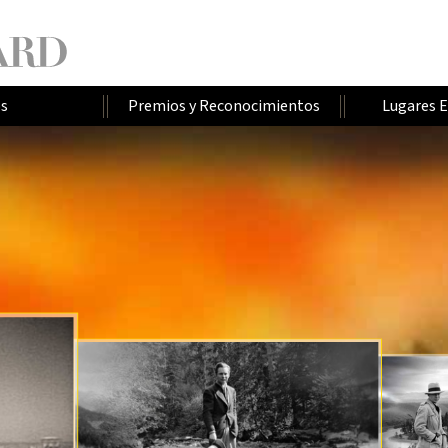
os
Premios y Reconocimientos
Lugares 
H
L
U
E
O
U
M
S
S
A
N
E
C
A
V
I
L
L
E
R
O
N
A
V
N
S
I
L
E
Ñ
I
T
E
T
P
R
O
U
J
T
R
O
S
R
A
S
I
A
R
I
E
N
M
E
O
R
D
R
R
D
O
A
O
O
I
E
S
D
R
O
I
A
E
G
Ñ
N
O