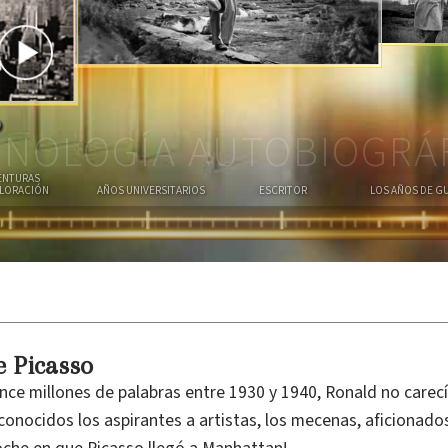
U
T
S
E
E
R
R
A
o
NOLOGÍA AUTOBIOGRÁ
ENTURAS
PLORACIÓN
AÑOS UNIVERSITARIOS
ESCRITOR
LOS AÑOS DE G
e Picasso
ce millones de palabras entre 1930 y 1940, Ronald no carecí
sconocidos los aspirantes a artistas, los mecenas, aficionados