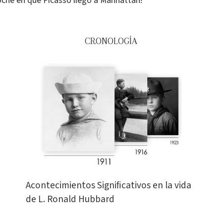
oche en que Picasso llegó a Manhattan!
CRONOLOGÍA
Acontecimientos Signiﬁcativos en la vida
de L. Ronald Hubbard