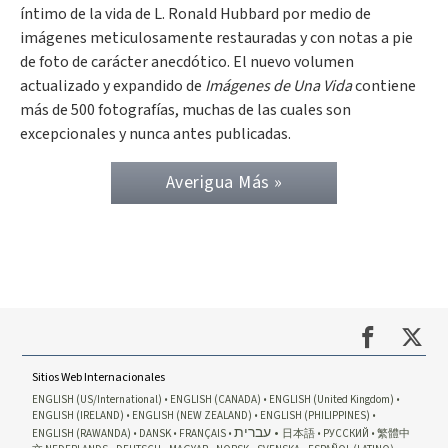
íntimo de la vida de L. Ronald Hubbard por medio de
imágenes meticulosamente restauradas y con notas a pie
de foto de carácter anecdótico. El nuevo volumen
actualizado y expandido de
Imágenes de Una Vida
contiene
más de 500 fotografías, muchas de las cuales son
excepcionales y nunca antes publicadas.
Averigua Más »
Sitios Web Internacionales
ENGLISH (US/International)
ENGLISH (CANADA)
ENGLISH (United Kingdom)
ENGLISH (IRELAND)
ENGLISH (NEW ZEALAND)
ENGLISH (PHILIPPINES)
עברית
ENGLISH (RAWANDA)
DANSK
FRANÇAIS
日本語
РУССКИЙ
繁體中