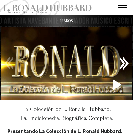
LIBROS
P
V
La Colección de L. Ronald Hubbard,
La Enciclopedia Biográfica Completa
Presentando La Colección de L. Ronald Hubbard
,