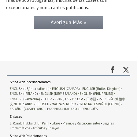
más de 500 fotografías, muchas de las cuales son
excepcionales y nunca antes publicadas.
Averigua Más »
Sitios Web Internacionales
ENGLISH (US/International)
ENGLISH (CANADA)
ENGLISH (United Kingdom)
ENGLISH (IRELAND)
ENGLISH (NEW ZEALAND)
ENGLISH (PHILIPPINES)
עברית
ENGLISH (RAWANDA)
DANSK
FRANÇAIS
日本語
РУССКИЙ
繁體中
文
NEDERLANDS
DEUTSCH
MAGYAR
NORSK
SVENSKA
ESPAÑOL (LATINO)
ESPAÑOL (CASTELLANO)
ΕΛΛΗΝΙΚA
ITALIANO
PORTUGUÊS
Enlaces
L. Ronald Hubbard: Un Perfil
Libros
Premios y Reconocimientos
Lugares
Emblemáticos
Artículos y Ensayos
Sitios Web Relacionados