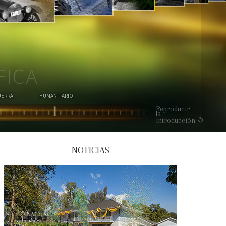
MIRA EL VIDEO
FICA
UERRA
HUMANITARIO
Reproducir
la
Introducción
NOTICIAS