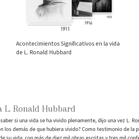
Acontecimientos Signiﬁcativos en la vida
de L. Ronald Hubbard
a L. Ronald Hubbard
saber si una vida se ha vivido plenamente, dijo una vez L. R
on los demás de que hubiera vivido? Como testimonio de la p
e su vida, con más de diez mil obras escritas y tres mil con