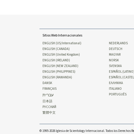
Sitios Web Internacionales
ENGLISH (US/International)
NEDERLANDS
ENGLISH (CANADA)
DEUTSCH
ENGLISH (United Kingdom)
MAGYAR
ENGLISH (IRELAND)
NORSK
ENGLISH (NEW ZEALAND)
SVENSKA
ENGLISH (PHILIPPINES)
ESPAÑOL (LATINO
ENGLISH (RAWANDA)
ESPAÑOL (CASTE
DANSK
ΕΛΛΗΝΙΚA
FRANÇAIS
ITALIANO
עברית
PORTUGUÊS
日本語
РУССКИЙ
繁體中文
© 1995-2026 Iglesia de Scientology Internacional. Todos los Derechos 