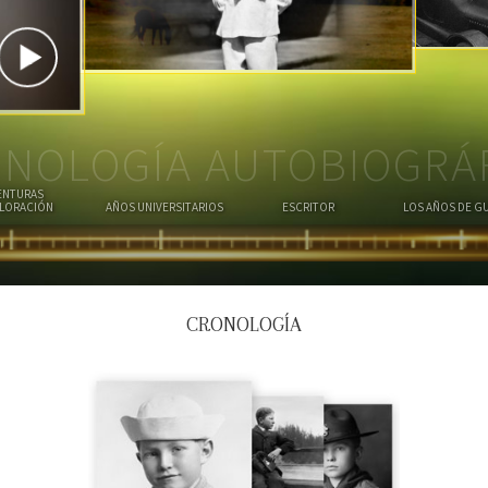
U
T
S
E
E
R
R
A
NOLOGÍA AUTOBIOGRÁ
ENTURAS
PLORACIÓN
AÑOS UNIVERSITARIOS
ESCRITOR
LOS AÑOS DE G
CRONOLOGÍA