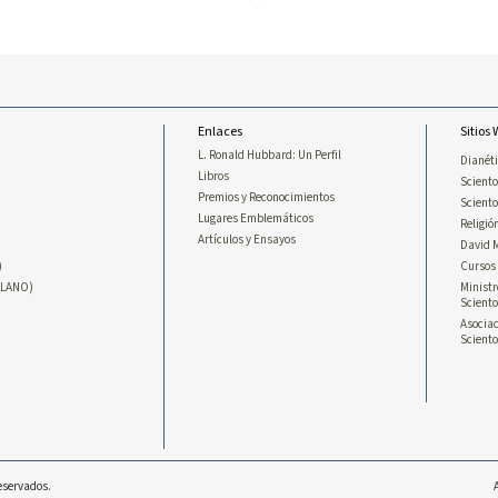
Enlaces
Sitios
L. Ronald Hubbard: Un Perfil
Dianét
Libros
Sciento
Premios y Reconocimientos
Scient
Lugares Emblemáticos
Religió
Artículos y Ensayos
David 
)
Cursos 
LLANO)
Ministr
Sciento
Asociac
Sciento
Reservados.