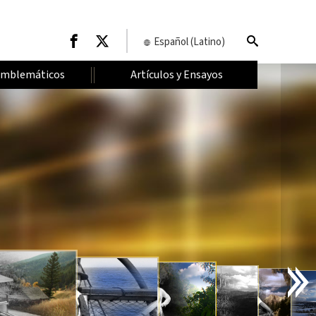
Español (Latino)
Emblemáticos
Artículos y Ensayos
I
N
T
R
O
D
U
C
C
I
Ó
N