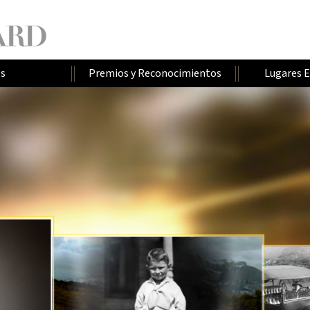
os
Premios y Reconocimientos
Lugares 
H
L
U
E
O
U
M
S
S
A
N
E
C
A
V
I
L
L
E
R
O
N
A
V
N
S
I
L
E
Ñ
I
T
E
T
P
R
O
U
J
T
R
O
S
R
A
S
I
A
R
I
E
N
M
E
O
R
D
R
R
D
O
A
O
O
I
E
S
D
R
O
I
A
E
G
Ñ
N
O