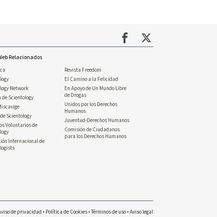
 Web Relacionados
ica
Revista Freedom
logy
El Camino a la Felicidad
ology Network
En Apoyo de Un Mundo Libre
de Drogas
n de Scientology
Unidos por los Derechos
Miscavige
Humanos
de Scientology
Juventud-Derechos Humanos
os Voluntarios de
Comisión de Ciudadanos
logy
para los Derechos Humanos
ión Internacional de
logists
Aviso de privacidad
•
Política de Cookies
•
Términos de uso
•
Aviso legal