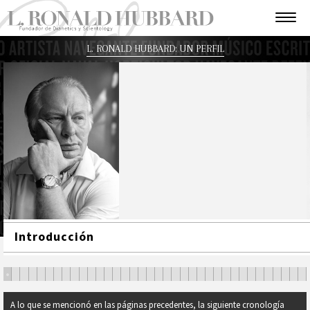
L. RONALD HUBBARD: UN PERFIL
Introducción
•
•
•
•
•
•
•
•
•
•
•
•
•
•
•
•
•
•
•
•
•
•
•
•
•
•
•
•
•
•
•
•
•
•
•
•
A lo que se mencionó en las páginas precedentes, la siguiente cronología