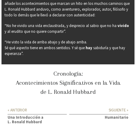
añade los acontecimientos que marcan un hito en los muchos caminos que
L. Ronald Hubbard anduvo, como aventurero, explorador, autor, filósofo y
todo lo demás que le llevó a declarar con autenticidad:
“No he vivido una vida enclaustrada, y desprecio al sabio que no ha
vivido
y al erudito que no quiere compartir”.
“He visto la vida de arriba abajo y de abajo arriba.
Sé qué aspecto tiene en ambos sentidos. Y sé que
hay
sabiduría y que hay
esperanza”.
Cronología:
Acontecimientos Signiﬁcativos en la Vida
de L. Ronald Hubbard
« ANTERIOR
SIGUIENTE »
Una Introducción a
Humanitario
L. Ronald Hubbard